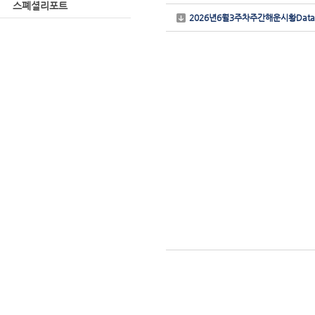
스폐셜리포트
2026년6월3주차주간해운시황Data.